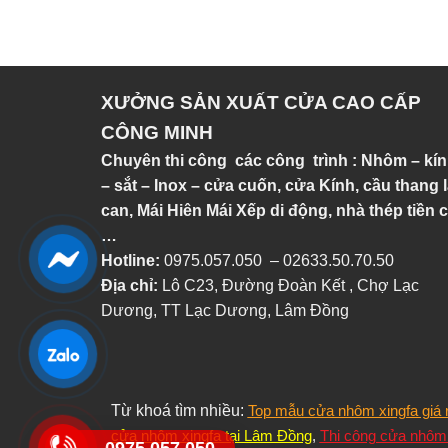
XƯỞNG SẢN XUẤT CỬA CAO CẤP
CÔNG MINH
Chuyên thi công các công trình : Nhôm – kí
– sắt – Inox – cửa cuốn, cửa Kính, cầu thang 
can, Mái Hiên Mái Xếp di động, nhà thép tiền 
…
Hotline:
0975.057.050 – 02633.50.70.50
Địa chỉ:
Lô C23, Đường Đoàn Kết , Chợ Lạc
Dương, TT Lạc Dương, Lâm Đồng
Từ khoá tìm nhiều:
Top mẫu cửa nhôm xingfa giá 
cửa nhôm xingfa tại Lâm Đồng
,
Thi công cửa nhôm 