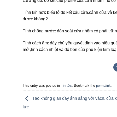
Cường độ: do kết cấu profile của cửa nhôm, nó có 
Tính kín hơi: biểu lộ do kết cấu cửa,cánh cửa và k
được không?
Tính chống nước: đốn soát cửa nhôm có phải trữ n
Tính cách âm: đây chủ yếu quyết định vào hiệu quả
mở ,tính cách nhiệt và độ bền của phụ kiện kim loạ
This entry was posted in
Tin tức
. Bookmark the
permalink
.
Tạo không gian đầy ánh sáng với vách, cửa 
lực