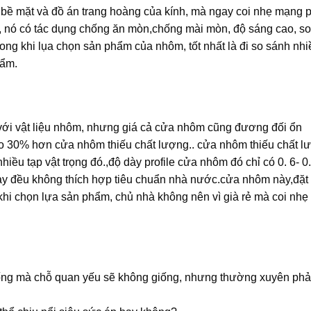
o bề mặt và đồ án trang hoàng của kính, mà ngay coi nhẹ mạng
 nó có tác dụng chống ăn mòn,chống mài mòn, độ sáng cao, s
ong khi lụa chọn sản phẩm của nhôm, tốt nhất là đi so sánh nh
hẩm.
 với vật liệu nhôm, nhưng giá cả cửa nhôm cũng đương đối ổn
ao 30% hơn cửa nhôm thiếu chất lượng.. cửa nhôm thiếu chất l
hiều tạp vật trọng đó.,độ dày profile cửa nhôm đó chỉ có 0. 6- 
 đều không thích hợp tiêu chuẩn nhà nước.cửa nhôm này,đặt b
hi chọn lựa sản phẩm, chủ nhà không nên vì già rẻ mà coi nhẹ
ng mà chỗ quan yếu sẽ không giống, nhưng thường xuyên phả