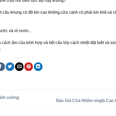
thể chịu nổi siêu sức ép hay không?
ết cấu khung có độ kín cao không,cửa cánh có phải kín khít vá 
ước và rò nước..
 cách âm của kính hợp và kết cấu lớp cách nhiệt đặt biệt và s
i
kính cường
Báo Giá Cửa Nhôm xingfa Cao