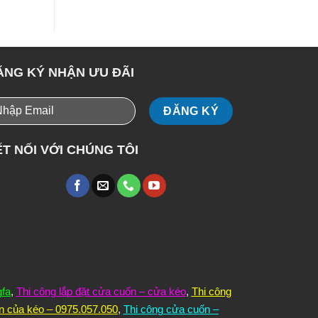
ĂNG KÝ NHẬN ƯU ĐÃI
T NỐI VỚI CHÚNG TÔI
gfa
,
Thi công lắp đặt cửa cuốn – cửa kéo
,
Thi công
n của kéo – 0975.057.050
,
Thi công cửa cuốn –