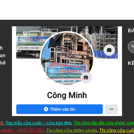
Đ
nh
lan
KẾ
chế
rẻ
,
Top mẫu cửa cuốn – cửa kéo đẹp
,
Thi công lắp đặt cửa nhôm xin
xingfa – 0975.057.050
,
Thi công cửa nhôm xingfa
,
Thi công cửa cuố