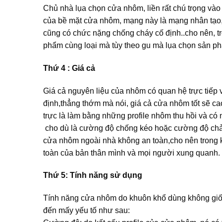
Chủ nhà lụa chọn cửa nhôm, liền rất chú trọng và
của bề mặt cửa nhôm, mạng này là mạng nhân tạo,
cũng có chức nặng chống cháy cố định..cho nên, tr
phẩm cùng loại mà tùy theo gu mà lụa chọn sản p
Thứ 4 : Giá cả
Giá cả nguyên liệu của nhôm có quan hệ trực tiếp
định,thẳng thớm mà nói, giá cả cửa nhôm tốt sẽ c
trực là làm bằng những profile nhôm thu hồi và có n
cho dù là cường độ chống kéo hoặc cường độ chảy
cửa nhôm ngoài nhà không an toàn,cho nên trong k
toàn của bản thân mình và mọi người xung quanh.
Thứ 5: Tính năng sử dụng
Tính năng cửa nhôm do khuôn khổ dùng không giố
đến mấy yếu tố như sau: