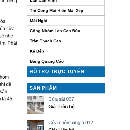
Lan Can Kính
nó thương
Thi Công Mái Hiên Mái Xếp
Mái Ngói
hóa
của cửa
Cổng Nhôm Lan Can Đúc
 sẽ nhẹ
Trần Thạch Cao
ăm. Phải
Kệ Bếp
Bảng Quảng Cáo
HỖ TRỢ TRỰC TUYẾN
 nhôm
thì đề
SẢN PHẨM
 sản
ù là 45
Cửa sắt 007
Giá: Liên hệ
Cửa nhôm xingfa 012