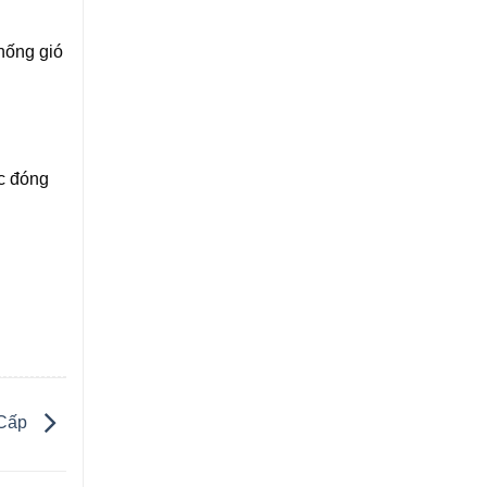
chống gió
ức đóng
 Cấp