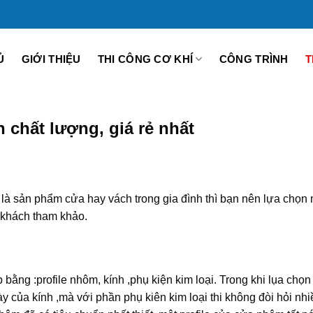
Ủ
GIỚI THIỆU
THI CÔNG CƠ KHÍ
CÔNG TRÌNH
T
 chất lượng, giá rẻ nhất
là sản phẩm cửa hay vách trong gia đình thì bạn nên lựa chọn
ý khách tham khảo.
ằng :profile nhôm, kính ,phụ kiện kim loại. Trong khi lụa chọn
ày của kính ,mà với phần phụ kiên kim loại thi không đòi hỏi nhi