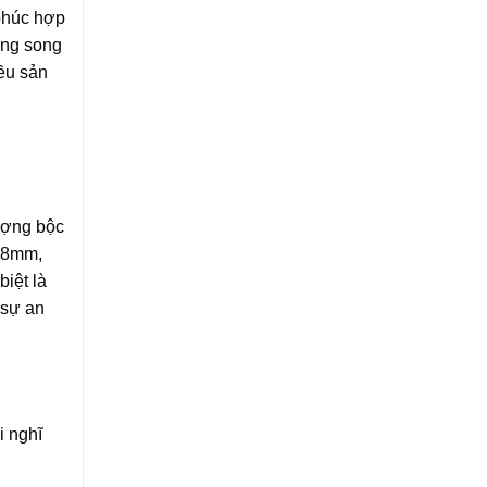
 phúc hợp
ong song
iều sản
ượng bộc
0.8mm,
iệt là
 sự an
i nghĩ