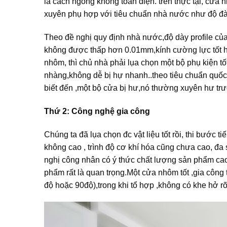
là cách ngóng không toàn diện. trên thực tại, cửa 
xuyên phụ hợp với tiêu chuẩn nhà nước như độ đà
Theo đề nghị quy định nhà nước,độ dày profile c
không được thấp hơn 0.01mm,kính cường lực tốt hơ
nhôm, thì chủ nhà phải lụa chọn một bộ phụ kiện tố
nhàng,không dễ bị hự nhanh..theo tiêu chuẩn quốc
biết đến ,một bộ cửa bị hư,nó thường xuyên hư trư
Thứ 2: Công nghệ gia công
Chúng ta đã lụa chọn đc vật liệu tốt rồi, thi bước
không cao , trình độ cơ khí hóa cũng chưa cao, đa
nghị công nhân có ý thức chất lượng sản phẩm cao .
phẩm rất là quan trọng.Một cửa nhôm tốt ,gia công ti
độ hoặc 90độ),trong khi tổ hợp ,không có khe hở rõ 