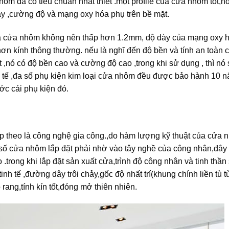
nhôm đã có tiêu chuẩn nhất thiết .một profile của cửa nhôm tốt,
y ,cường độ và mạng oxy hóa phụ trên bề mặt.
ủa cửa nhôm không nên thấp hơn 1.2mm, độ dày của mạng oxy 
n kính thông thường. nếu là nghĩ đến độ bền và tính an toàn 
t ,nó có độ bền cao và cường độ cao ,trong khi sử dụng , thì nó
 tế ,đa số phụ kiện kim loại cửa nhôm đều được bảo hành 10 n
ớc cái phụ kiện đó.
 tiếp theo là công nghệ gia công.,do hàm lượng kỹ thuật của cửa
 số cửa nhôm lắp đặt phải nhờ vào tây nghề của công nhân,đây 
trong khi lắp đặt sản xuất cửa,trình độ công nhân và tinh thần
nh tế ,đường dây trôi chảy,gốc độ nhất trí(khung chính liền tù t
rang,tính kín tốt,đóng mở thiên nhiên.