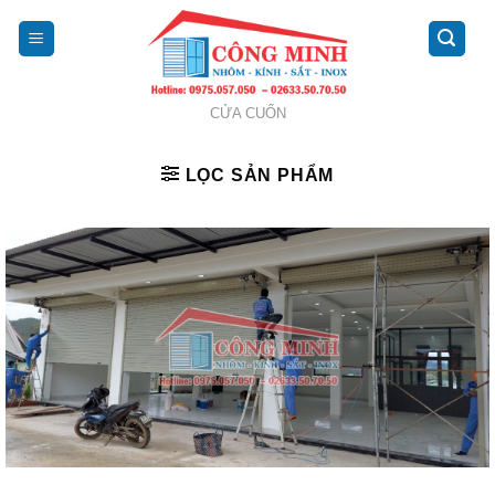
Skip
to
content
CỬA CUỐN
LỌC SẢN PHẨM