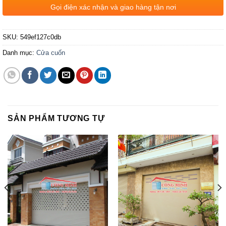
Gọi điện xác nhận và giao hàng tận nơi
SKU:
549ef127c0db
Danh mục:
Cửa cuốn
SẢN PHẨM TƯƠNG TỰ