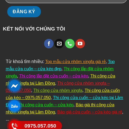
KẾT NỐI VỚI CHÚNG TÔI
Từ khoá tìm nhiều:
Top mẫu cửa nhôm xingfa giá rẻ
,
Top
mẫu cửa cuốn – cửa kéo đẹp
,
Thi công lắp đặt cửa nhôm
xingfa
,
Thi công lắp đặt cửa cuốn – cửa kéo
,
Thi công cửa
nhôm xingfa tại Lâm Đồng
,
Thi công cửa nhôm xingfa –
0975.057.050
,
Thi công cửa nhôm xingfa
,
Thi công cửa cuốn
của kéo – 0975.057.050
,
Thi công cửa cuốn – cửa kéo tại Lâm
Đồng
,
Thi công cửa cuốn – cửa kéo
,
Báo giá thi công cửa
nhôm xingfa tại Lâm Đồng
,
Báo giá cửa cuốn – cửa kéo giá rẻ
,
...
0975.057.050