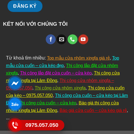
KẾT NỐI VỚI CHÚNG TÔI
Từ khoá tìm nhiều:
Top mẫu cửa nhôm xingfa giá rẻ
,
Top
mẫu cửa cuốn – cửa kéo đẹp
,
Thi công lắp đặt cửa nhôm
xingfa
,
Thi công lắp đặt cửa cuốn – cửa kéo
,
Thi công cửa
nhôm xingfa tại Lâm Đồng
,
Thi công cửa nhôm xingfa –
0975.057.050
,
Thi công cửa nhôm xingfa
,
Thi công cửa cuốn
của kéo – 0975.057.050
,
Thi công cửa cuốn – cửa kéo tại Lâm
Đồng
,
Thi công cửa cuốn – cửa kéo
,
Báo giá thi công cửa
nhôm xingfa tại Lâm Đồng
,
Báo giá cửa cuốn – cửa kéo giá rẻ
,
...
0975.057.050