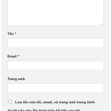
Tên
*
Email
*
Trang web
Lưu tên của tôi, email, và trang web trong trình
duyệt này cho lần bình luận kế tiếp của tôi.