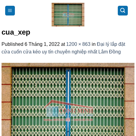
Skip
to
content
cua_xep
Published
6 Tháng 1, 2022
at
1200 × 863
in
Đại lý lắp đặt
cửa cuốn cửa kéo uy tín chuyên nghiệp nhất Lâm Đồng