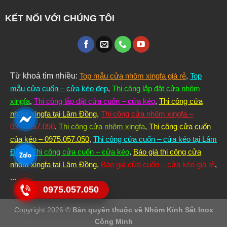
KẾT NỐI VỚI CHÚNG TÔI
Từ khoá tìm nhiều:
Top mẫu cửa nhôm xingfa giá rẻ
,
Top
mẫu cửa cuốn – cửa kéo đẹp
,
Thi công lắp đặt cửa nhôm
xingfa
,
Thi công lắp đặt cửa cuốn – cửa kéo
,
Thi công cửa
nhôm xingfa tại Lâm Đồng
,
Thi công cửa nhôm xingfa –
0975.057.050
,
Thi công cửa nhôm xingfa
,
Thi công cửa cuốn
của kéo – 0975.057.050
,
Thi công cửa cuốn – cửa kéo tại Lâm
Đồng
,
Thi công cửa cuốn – cửa kéo
,
Báo giá thi công cửa
nhôm xingfa tại Lâm Đồng
,
Báo giá cửa cuốn – cửa kéo giá rẻ
,
...
0975.057.050
Copyright 2026 ©
Bản quyền thuộc về Nhôm Kính Sắt Inox
Công Minh