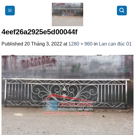
Skip
to
content
4eef26a2925e5d00044f
Published
20 Tháng 3, 2022
at
1280 × 960
in
Lan can đúc 01