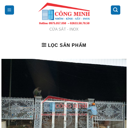
Skip
to
content
CỬA SẮT - INOX
LỌC SẢN PHẨM