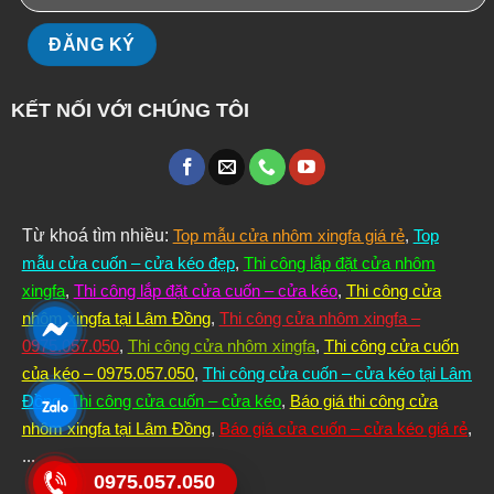
KẾT NỐI VỚI CHÚNG TÔI
Từ khoá tìm nhiều:
Top mẫu cửa nhôm xingfa giá rẻ
,
Top
mẫu cửa cuốn – cửa kéo đẹp
,
Thi công lắp đặt cửa nhôm
xingfa
,
Thi công lắp đặt cửa cuốn – cửa kéo
,
Thi công cửa
nhôm xingfa tại Lâm Đồng
,
Thi công cửa nhôm xingfa –
0975.057.050
,
Thi công cửa nhôm xingfa
,
Thi công cửa cuốn
của kéo – 0975.057.050
,
Thi công cửa cuốn – cửa kéo tại Lâm
Đồng
,
Thi công cửa cuốn – cửa kéo
,
Báo giá thi công cửa
nhôm xingfa tại Lâm Đồng
,
Báo giá cửa cuốn – cửa kéo giá rẻ
,
...
0975.057.050