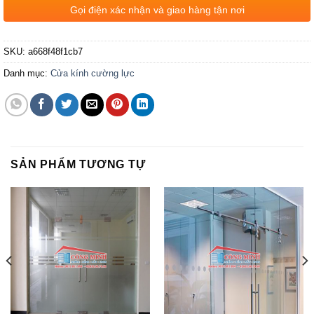
Gọi điện xác nhận và giao hàng tận nơi
SKU:
a668f48f1cb7
Danh mục:
Cửa kính cường lực
SẢN PHẨM TƯƠNG TỰ